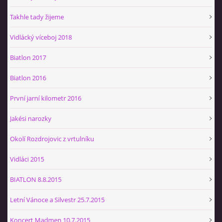
Občerstvovna U Jeroušků
Takhle tady žijeme
Rozdrojovice
Vidlácký víceboj 2018
Šafránka 182E
Horní Jerouškov
Biatlon 2017
723 317 805
petr.jerousek@vinium.cz
Biatlon 2016
První jarní kilometr 2016
© 2026 eStránky.cz
|
WebSlice
|
Tisk
|
Aktualizováno: 2. 1. 2025
|
Nahoru ↑
Jakési narozky
Okolí Rozdrojovic z vrtulníku
Vidláci 2015
BIATLON 8.8.2015
Letní Vánoce a Silvestr 25.7.2015
Koncert Madmen 10.7.2015