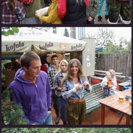
CO SI U NÁS DÁTE?
STUDENÁ KUCHYNĚ
FOTOALBUM
CESTA KOLEM SVĚTA 2014 - VIDEO
VIDLÁCKÝ VÍCEBOJ 2023
CENÍK