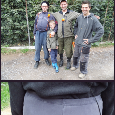
Občerstvovna U Jeroušků
Rozdrojovice
Šafránka 182E
Horní Jerouškov
723 317 805
petr.jerousek@vinium.cz
© 2026 eStránky.cz
|
WebSlice
|
Tisk
|
Aktualizováno: 2. 1. 2025
|
Nahoru ↑