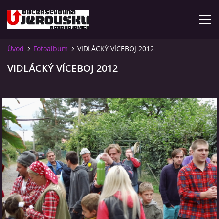
Úvod
Fotoalbum
VIDLÁCKÝ VÍCEBOJ 2012
ÚVOD
VIDLÁCKÝ VÍCEBOJ 2012
KDE NÁS NAJDETE?
VIDLÁCKÝ VÍCEBOJ 2023 - VIDEO
OTEVÍRACÍ DOBA
VIDLÁCKÝ VÍCEBOJ 2020 - ČLÁNEK Z ROZDROJOVICKÉ
DRBNY 4/2020
VIDLÁCKÝ VÍCEBOJ 2020 - VIDEO