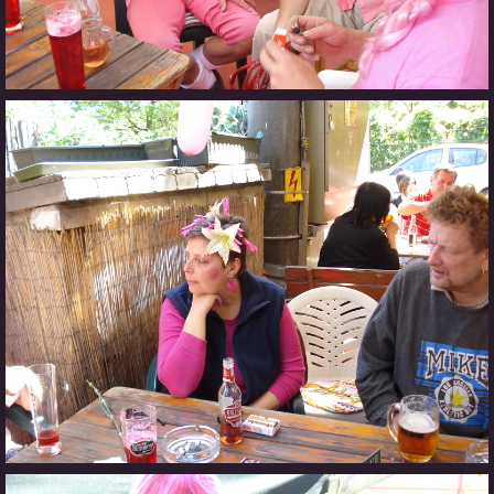
CO SI U NÁS DÁTE?
STUDENÁ KUCHYNĚ
FOTOALBUM
CESTA KOLEM SVĚTA 2014 - VIDEO
VIDLÁCKÝ VÍCEBOJ 2023
CENÍK