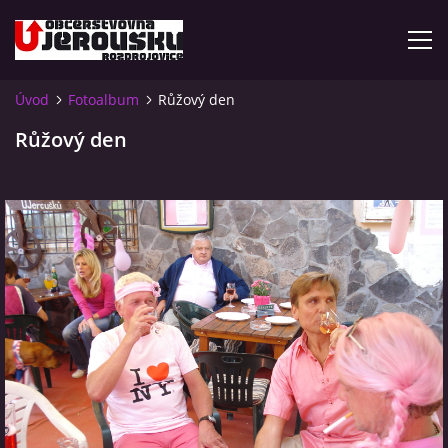
Úvod
Fotoalbum
Růžový den
ÚVOD
Růžový den
KDE NÁS NAJDETE?
VIDLÁCKÝ VÍCEBOJ 2023 - VIDEO
OTEVÍRACÍ DOBA
VIDLÁCKÝ VÍCEBOJ 2020 - ČLÁNEK Z ROZDROJOVICKÉ
DRBNY 4/2020
VIDLÁCKÝ VÍCEBOJ 2020 - VIDEO