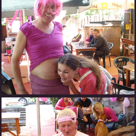
Občerstvovna U Jeroušků
Rozdrojovice
Šafránka 182E
Horní Jerouškov
723 317 805
petr.jerousek@vinium.cz
© 2026 eStránky.cz
|
WebSlice
|
Tisk
|
Aktualizováno: 2. 1. 2025
|
Nahoru ↑