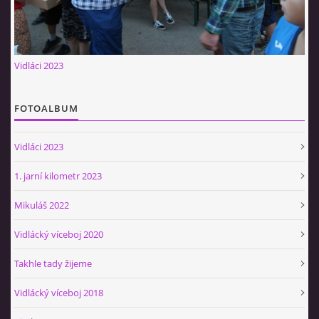
CO SI U NÁS DÁTE?
Vidláci 2023
STUDENÁ KUCHYNĚ
FOTOALBUM
FOTOALBUM
Vidláci 2023
CESTA KOLEM SVĚTA 2014 - VIDEO
1. jarní kilometr 2023
Mikuláš 2022
VIDLÁCKÝ VÍCEBOJ 2023
Vidlácký víceboj 2020
CENÍK
Takhle tady žijeme
Vidlácký víceboj 2018