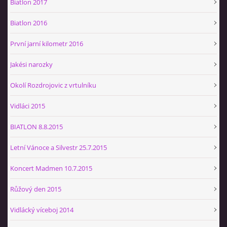
Biatlon 2017
Občerstvovna U Jeroušků
Biatlon 2016
Rozdrojovice
Šafránka 182E
První jarní kilometr 2016
Horní Jerouškov
723 317 805
Jakési narozky
petr.jerousek@vinium.cz
Okolí Rozdrojovic z vrtulníku
Vidláci 2015
© 2026 eStránky.cz
|
WebSlice
|
Tisk
|
Aktualizováno: 2. 1. 2025
|
Nahoru ↑
BIATLON 8.8.2015
Letní Vánoce a Silvestr 25.7.2015
Koncert Madmen 10.7.2015
Růžový den 2015
Vidlácký víceboj 2014