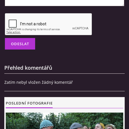
Občerstvovna U Jeroušků
Rozdrojovice
Šafránka 182E
Horní Jerouškov
723 317 805
petr.jerousek@vinium.cz
© 2026 eStránky.cz
|
WebSlice
|
Tisk
|
Aktualizováno: 2. 1. 2025
|
Přehled komentářů
Nahoru ↑
Zatím nebyl vložen žádný komentář
POSLEDNÍ FOTOGRAFIE