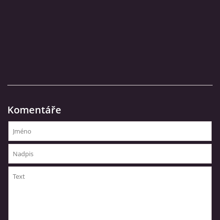
CO SI U NÁS DÁTE?
STUDENÁ KUCHYNĚ
FOTOALBUM
Komentáře
CESTA KOLEM SVĚTA 2014 - VIDEO
VIDLÁCKÝ VÍCEBOJ 2023
CENÍK