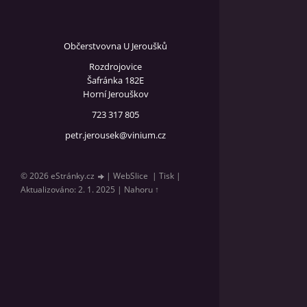
Občerstvovna U Jeroušků
Rozdrojovice
Šafránka 182E
Horní Jerouškov
723 317 805
petr.jerousek@vinium.cz
© 2026 eStránky.cz
|
WebSlice
|
Tisk
|
Aktualizováno: 2. 1. 2025
|
Nahoru ↑