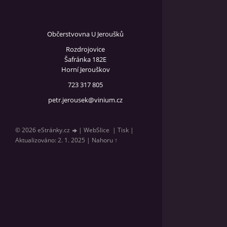
Občerstvovna U Jeroušků
Rozdrojovice
Šafránka 182E
Horní Jerouškov
723 317 805
petr.jerousek@vinium.cz
© 2026 eStránky.cz
|
WebSlice
|
Tisk
|
Aktualizováno: 2. 1. 2025
|
Nahoru ↑