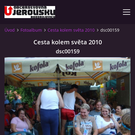
Úvod
Fotoalbum
Cesta kolem světa 2010
dsc00159
ÚVOD
Cesta kolem světa 2010
dsc00159
KDE NÁS NAJDETE?
VIDLÁCKÝ VÍCEBOJ 2023 - VIDEO
OTEVÍRACÍ DOBA
VIDLÁCKÝ VÍCEBOJ 2020 - ČLÁNEK Z ROZDROJOVICKÉ
DRBNY 4/2020
VIDLÁCKÝ VÍCEBOJ 2020 - VIDEO