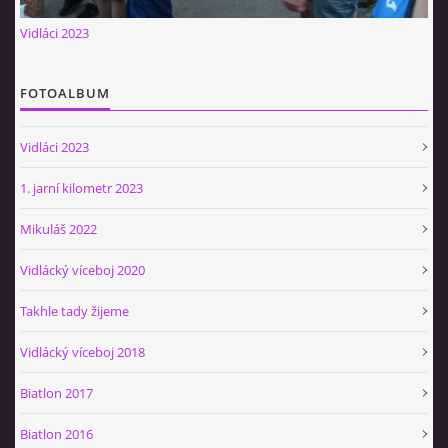
Občerstvovna U Jeroušků
Vidláci 2023
Rozdrojovice
Šafránka 182E
FOTOALBUM
Horní Jerouškov
723 317 805
Vidláci 2023
petr.jerousek@vinium.cz
1. jarní kilometr 2023
© 2026 eStránky.cz
|
WebSlice
|
Tisk
|
Aktualizováno: 2. 1. 2025
|
Mikuláš 2022
Nahoru ↑
Vidlácký víceboj 2020
Takhle tady žijeme
Vidlácký víceboj 2018
Biatlon 2017
Biatlon 2016