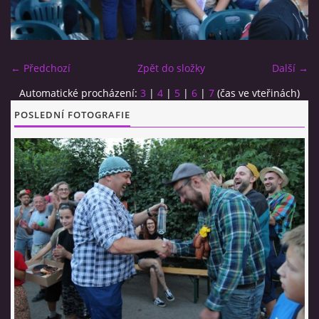
CO SI U NÁS DÁTE?
← Předchozí
Zpět do složky
Další →
STUDENÁ KUCHYNĚ
Automatické procházení:
3
|
4
|
5
|
6
|
7
(čas ve vteřinách)
POSLEDNÍ FOTOGRAFIE
FOTOALBUM
CESTA KOLEM SVĚTA 2014 - VIDEO
VIDLÁCKÝ VÍCEBOJ 2023
CENÍK