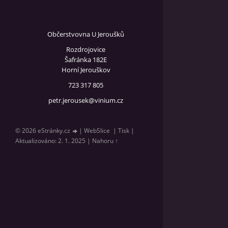
Občerstvovna U Jeroušků
Rozdrojovice
Šafránka 182E
Horní Jerouškov
723 317 805
petr.jerousek@vinium.cz
© 2026 eStránky.cz
|
WebSlice
|
Tisk
|
Aktualizováno: 2. 1. 2025
|
Nahoru ↑