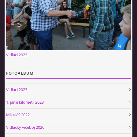
Občerstvovna U Jeroušků
Rozdrojovice
Šafránka 182E
Horní Jerouškov
723 317 805
petr.jerousek@vinium.cz
Vidláci 2023
© 2026 eStránky.cz
|
WebSlice
|
Tisk
|
Aktualizováno: 2. 1. 2025
|
Nahoru ↑
FOTOALBUM
Vidláci 2023
1. jarní kilometr 2023
Mikuláš 2022
Vidlácký víceboj 2020