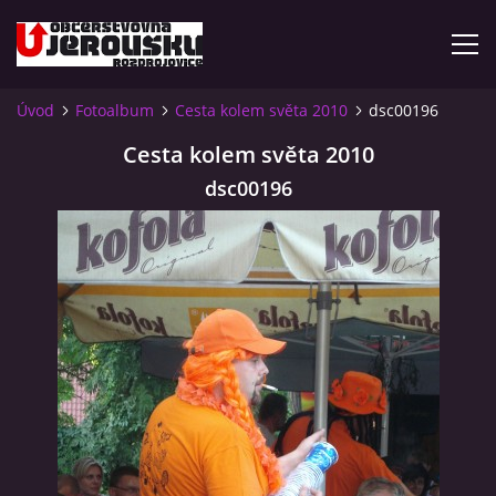
Úvod
Fotoalbum
Cesta kolem světa 2010
dsc00196
ÚVOD
Cesta kolem světa 2010
dsc00196
KDE NÁS NAJDETE?
VIDLÁCKÝ VÍCEBOJ 2023 - VIDEO
OTEVÍRACÍ DOBA
VIDLÁCKÝ VÍCEBOJ 2020 - ČLÁNEK Z ROZDROJOVICKÉ
DRBNY 4/2020
VIDLÁCKÝ VÍCEBOJ 2020 - VIDEO