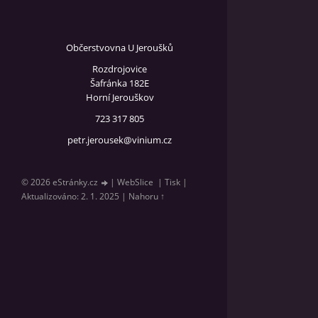
Občerstvovna U Jeroušků
Rozdrojovice
Šafránka 182E
Horní Jerouškov
723 317 805
petr.jerousek@vinium.cz
© 2026 eStránky.cz
|
WebSlice
|
Tisk
|
Aktualizováno: 2. 1. 2025
|
Nahoru ↑