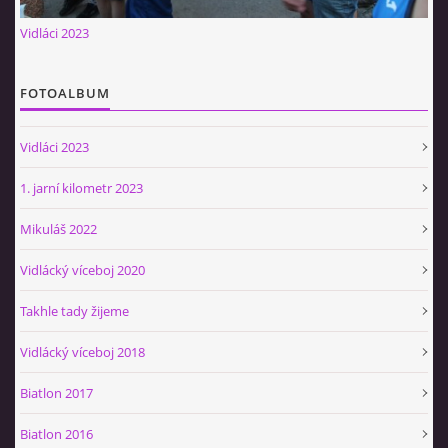
Občerstvovna U Jeroušků
Vidláci 2023
Rozdrojovice
Šafránka 182E
FOTOALBUM
Horní Jerouškov
723 317 805
Vidláci 2023
petr.jerousek@vinium.cz
1. jarní kilometr 2023
© 2026 eStránky.cz
|
WebSlice
|
Tisk
|
Aktualizováno: 2. 1. 2025
|
Mikuláš 2022
Nahoru ↑
Vidlácký víceboj 2020
Takhle tady žijeme
Vidlácký víceboj 2018
Biatlon 2017
Biatlon 2016