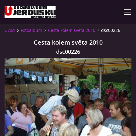
Úvod
Fotoalbum
Cesta kolem světa 2010
dsc00226
ÚVOD
Cesta kolem světa 2010
dsc00226
KDE NÁS NAJDETE?
VIDLÁCKÝ VÍCEBOJ 2023 - VIDEO
OTEVÍRACÍ DOBA
VIDLÁCKÝ VÍCEBOJ 2020 - ČLÁNEK Z ROZDROJOVICKÉ
DRBNY 4/2020
VIDLÁCKÝ VÍCEBOJ 2020 - VIDEO