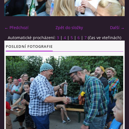
CO SI U NÁS DÁTE?
← Předchozí
Zpět do složky
Další →
STUDENÁ KUCHYNĚ
Automatické procházení:
3
|
4
|
5
|
6
|
7
(čas ve vteřinách)
POSLEDNÍ FOTOGRAFIE
FOTOALBUM
CESTA KOLEM SVĚTA 2014 - VIDEO
VIDLÁCKÝ VÍCEBOJ 2023
CENÍK