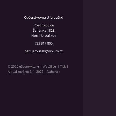
Občerstvovna U Jeroušků
Rozdrojovice
Šafránka 182E
Horní Jerouškov
723 317 805
petr.jerousek@vinium.cz
© 2026 eStránky.cz
|
WebSlice
|
Tisk
|
Aktualizováno: 2. 1. 2025
|
Nahoru ↑