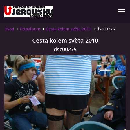
Úvod
Fotoalbum
Cesta kolem světa 2010
dsc00275
ÚVOD
Cesta kolem světa 2010
dsc00275
KDE NÁS NAJDETE?
VIDLÁCKÝ VÍCEBOJ 2023 - VIDEO
OTEVÍRACÍ DOBA
VIDLÁCKÝ VÍCEBOJ 2020 - ČLÁNEK Z ROZDROJOVICKÉ
DRBNY 4/2020
VIDLÁCKÝ VÍCEBOJ 2020 - VIDEO