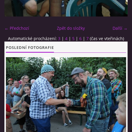
CO SI U NÁS DÁTE?
← Předchozí
Zpět do složky
Další →
STUDENÁ KUCHYNĚ
Automatické procházení:
3
|
4
|
5
|
6
|
7
(čas ve vteřinách)
POSLEDNÍ FOTOGRAFIE
FOTOALBUM
CESTA KOLEM SVĚTA 2014 - VIDEO
VIDLÁCKÝ VÍCEBOJ 2023
CENÍK