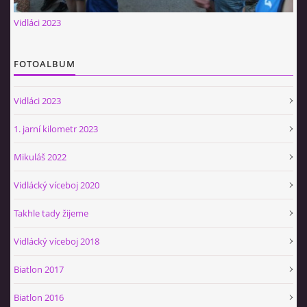
Občerstvovna U Jeroušků
Vidláci 2023
Rozdrojovice
Šafránka 182E
FOTOALBUM
Horní Jerouškov
723 317 805
Vidláci 2023
petr.jerousek@vinium.cz
1. jarní kilometr 2023
© 2026 eStránky.cz
|
WebSlice
|
Tisk
|
Aktualizováno: 2. 1. 2025
|
Mikuláš 2022
Nahoru ↑
Vidlácký víceboj 2020
Takhle tady žijeme
Vidlácký víceboj 2018
Biatlon 2017
Biatlon 2016