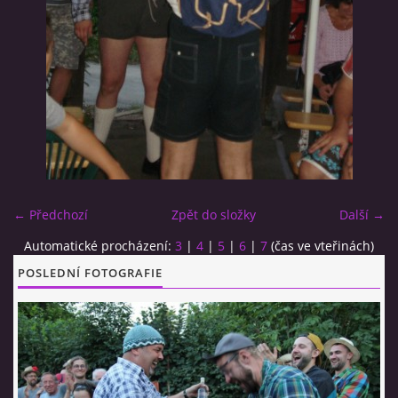
CO SI U NÁS DÁTE?
STUDENÁ KUCHYNĚ
FOTOALBUM
← Předchozí
Zpět do složky
Další →
CESTA KOLEM SVĚTA 2014 - VIDEO
Automatické procházení:
3
|
4
|
5
|
6
|
7
(čas ve vteřinách)
VIDLÁCKÝ VÍCEBOJ 2023
POSLEDNÍ FOTOGRAFIE
CENÍK