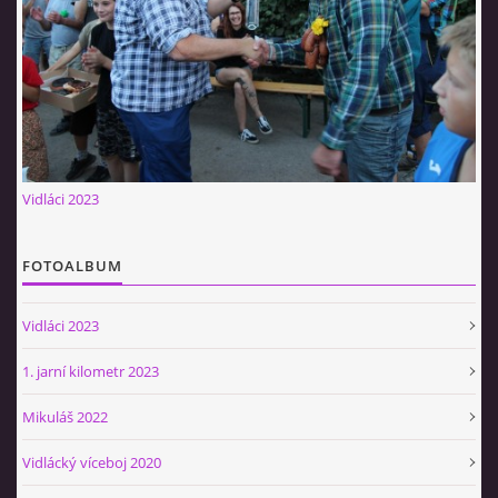
Občerstvovna U Jeroušků
Rozdrojovice
Šafránka 182E
Horní Jerouškov
723 317 805
petr.jerousek@vinium.cz
Vidláci 2023
© 2026 eStránky.cz
|
WebSlice
|
Tisk
|
Aktualizováno: 2. 1. 2025
|
Nahoru ↑
FOTOALBUM
Vidláci 2023
1. jarní kilometr 2023
Mikuláš 2022
Vidlácký víceboj 2020