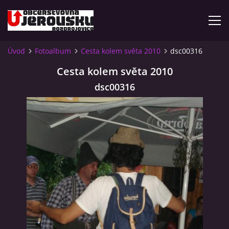
Úvod
Fotoalbum
Cesta kolem světa 2010
dsc00316
ÚVOD
Cesta kolem světa 2010
dsc00316
KDE NÁS NAJDETE?
VIDLÁCKÝ VÍCEBOJ 2023 - VIDEO
OTEVÍRACÍ DOBA
VIDLÁCKÝ VÍCEBOJ 2020 - ČLÁNEK Z ROZDROJOVICKÉ
DRBNY 4/2020
VIDLÁCKÝ VÍCEBOJ 2020 - VIDEO