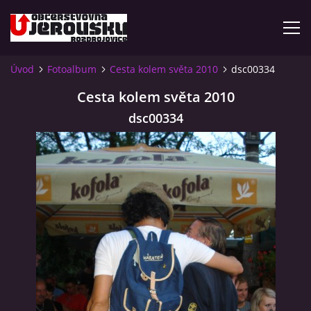
Úvod
Fotoalbum
Cesta kolem světa 2010
dsc00334
ÚVOD
Cesta kolem světa 2010
dsc00334
KDE NÁS NAJDETE?
VIDLÁCKÝ VÍCEBOJ 2023 - VIDEO
OTEVÍRACÍ DOBA
VIDLÁCKÝ VÍCEBOJ 2020 - ČLÁNEK Z ROZDROJOVICKÉ
DRBNY 4/2020
VIDLÁCKÝ VÍCEBOJ 2020 - VIDEO