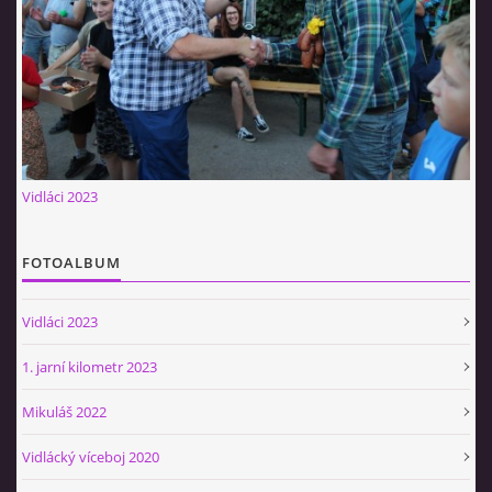
Občerstvovna U Jeroušků
Rozdrojovice
Šafránka 182E
Horní Jerouškov
723 317 805
petr.jerousek@vinium.cz
Vidláci 2023
© 2026 eStránky.cz
|
WebSlice
|
Tisk
|
Aktualizováno: 2. 1. 2025
|
Nahoru ↑
FOTOALBUM
Vidláci 2023
1. jarní kilometr 2023
Mikuláš 2022
Vidlácký víceboj 2020