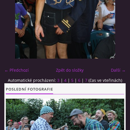
CO SI U NÁS DÁTE?
STUDENÁ KUCHYNĚ
FOTOALBUM
← Předchozí
Zpět do složky
Další →
CESTA KOLEM SVĚTA 2014 - VIDEO
Automatické procházení:
3
|
4
|
5
|
6
|
7
(čas ve vteřinách)
VIDLÁCKÝ VÍCEBOJ 2023
POSLEDNÍ FOTOGRAFIE
CENÍK