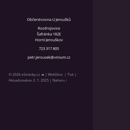
Občerstvovna U Jeroušků
Rozdrojovice
Šafránka 182E
Horní Jerouškov
723 317 805
petr.jerousek@vinium.cz
© 2026 eStránky.cz
|
WebSlice
|
Tisk
|
Aktualizováno: 2. 1. 2025
|
Nahoru ↑