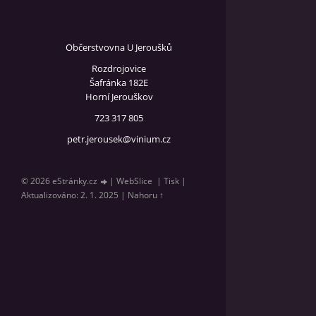
Občerstvovna U Jeroušků
Rozdrojovice
Šafránka 182E
Horní Jerouškov
723 317 805
petr.jerousek@vinium.cz
© 2026 eStránky.cz
|
WebSlice
|
Tisk
|
Aktualizováno: 2. 1. 2025
|
Nahoru ↑