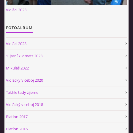
Občerstvovna U Jeroušků
Vidláci 2023
Rozdrojovice
Šafránka 182E
FOTOALBUM
Horní Jerouškov
723 317 805
Vidláci 2023
petr.jerousek@vinium.cz
1. jarní kilometr 2023
© 2026 eStránky.cz
|
WebSlice
|
Tisk
|
Aktualizováno: 2. 1. 2025
|
Mikuláš 2022
Nahoru ↑
Vidlácký víceboj 2020
Takhle tady žijeme
Vidlácký víceboj 2018
Biatlon 2017
Biatlon 2016