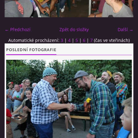
CO SI U NÁS DÁTE?
← Předchozí
Zpět do složky
Další →
STUDENÁ KUCHYNĚ
Automatické procházení:
3
|
4
|
5
|
6
|
7
(čas ve vteřinách)
POSLEDNÍ FOTOGRAFIE
FOTOALBUM
CESTA KOLEM SVĚTA 2014 - VIDEO
VIDLÁCKÝ VÍCEBOJ 2023
CENÍK