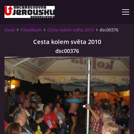
Úvod
Fotoalbum
Cesta kolem světa 2010
dsc00376
ÚVOD
Cesta kolem světa 2010
dsc00376
KDE NÁS NAJDETE?
VIDLÁCKÝ VÍCEBOJ 2023 - VIDEO
OTEVÍRACÍ DOBA
VIDLÁCKÝ VÍCEBOJ 2020 - ČLÁNEK Z ROZDROJOVICKÉ
DRBNY 4/2020
VIDLÁCKÝ VÍCEBOJ 2020 - VIDEO