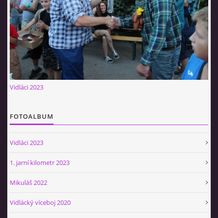
Občerstvovna U Jeroušků
Rozdrojovice
Šafránka 182E
Horní Jerouškov
723 317 805
petr.jerousek@vinium.cz
Vidláci 2023
© 2026 eStránky.cz
|
WebSlice
|
Tisk
|
Aktualizováno: 2. 1. 2025
|
Nahoru ↑
FOTOALBUM
Vidláci 2023
1. jarní kilometr 2023
Mikuláš 2022
Vidlácký víceboj 2020