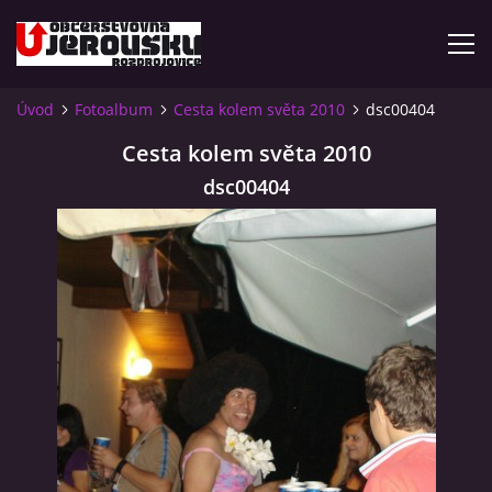
Úvod
Fotoalbum
Cesta kolem světa 2010
dsc00404
ÚVOD
Cesta kolem světa 2010
dsc00404
KDE NÁS NAJDETE?
VIDLÁCKÝ VÍCEBOJ 2023 - VIDEO
OTEVÍRACÍ DOBA
VIDLÁCKÝ VÍCEBOJ 2020 - ČLÁNEK Z ROZDROJOVICKÉ
DRBNY 4/2020
VIDLÁCKÝ VÍCEBOJ 2020 - VIDEO