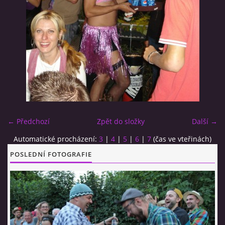
CO SI U NÁS DÁTE?
STUDENÁ KUCHYNĚ
FOTOALBUM
← Předchozí
Zpět do složky
Další →
CESTA KOLEM SVĚTA 2014 - VIDEO
Automatické procházení:
3
|
4
|
5
|
6
|
7
(čas ve vteřinách)
VIDLÁCKÝ VÍCEBOJ 2023
POSLEDNÍ FOTOGRAFIE
CENÍK