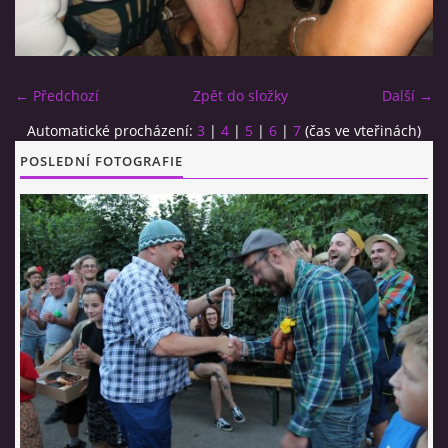
CO SI U NÁS DÁTE?
← Předchozí
Zpět do složky
Další →
STUDENÁ KUCHYNĚ
Automatické procházení:
3
|
4
|
5
|
6
|
7
(čas ve vteřinách)
POSLEDNÍ FOTOGRAFIE
FOTOALBUM
CESTA KOLEM SVĚTA 2014 - VIDEO
VIDLÁCKÝ VÍCEBOJ 2023
CENÍK