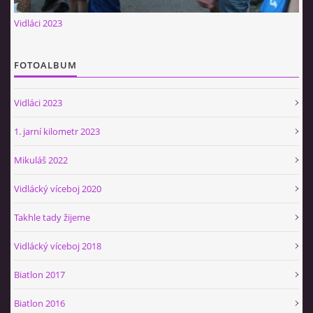
Občerstvovna U Jeroušků
Vidláci 2023
Rozdrojovice
Šafránka 182E
FOTOALBUM
Horní Jerouškov
723 317 805
Vidláci 2023
petr.jerousek@vinium.cz
1. jarní kilometr 2023
© 2026 eStránky.cz
|
WebSlice
|
Tisk
|
Aktualizováno: 2. 1. 2025
|
Mikuláš 2022
Nahoru ↑
Vidlácký víceboj 2020
Takhle tady žijeme
Vidlácký víceboj 2018
Biatlon 2017
Biatlon 2016