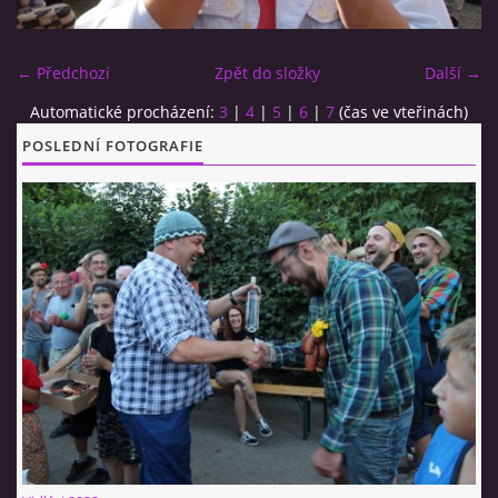
CO SI U NÁS DÁTE?
← Předchozí
Zpět do složky
Další →
Automatické procházení:
3
|
4
|
5
|
6
|
7
(čas ve vteřinách)
STUDENÁ KUCHYNĚ
POSLEDNÍ FOTOGRAFIE
FOTOALBUM
CESTA KOLEM SVĚTA 2014 - VIDEO
VIDLÁCKÝ VÍCEBOJ 2023
CENÍK