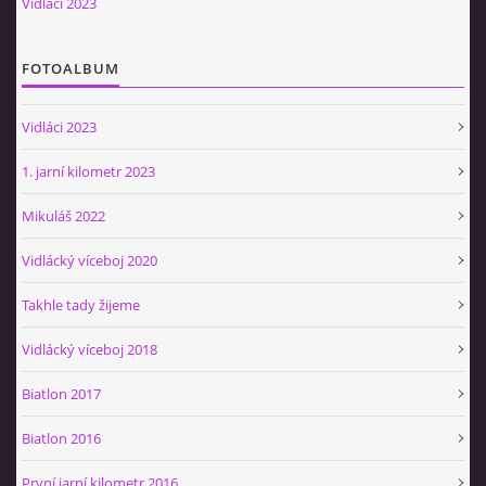
Vidláci 2023
Občerstvovna U Jeroušků
Rozdrojovice
FOTOALBUM
Šafránka 182E
Horní Jerouškov
Vidláci 2023
723 317 805
petr.jerousek@vinium.cz
1. jarní kilometr 2023
Mikuláš 2022
© 2026 eStránky.cz
|
WebSlice
|
Tisk
|
Aktualizováno: 2. 1. 2025
|
Nahoru ↑
Vidlácký víceboj 2020
Takhle tady žijeme
Vidlácký víceboj 2018
Biatlon 2017
Biatlon 2016
První jarní kilometr 2016