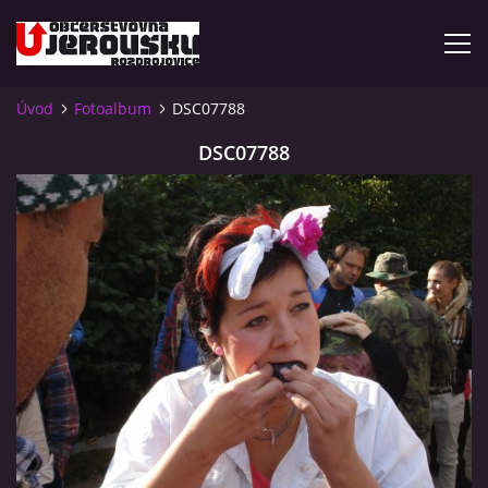
Úvod
Fotoalbum
DSC07788
ÚVOD
DSC07788
KDE NÁS NAJDETE?
VIDLÁCKÝ VÍCEBOJ 2023 - VIDEO
OTEVÍRACÍ DOBA
VIDLÁCKÝ VÍCEBOJ 2020 - ČLÁNEK Z ROZDROJOVICKÉ
DRBNY 4/2020
VIDLÁCKÝ VÍCEBOJ 2020 - VIDEO