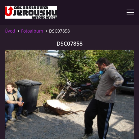
Úvod
Fotoalbum
DSC07858
ÚVOD
DSC07858
KDE NÁS NAJDETE?
VIDLÁCKÝ VÍCEBOJ 2023 - VIDEO
OTEVÍRACÍ DOBA
VIDLÁCKÝ VÍCEBOJ 2020 - ČLÁNEK Z ROZDROJOVICKÉ
DRBNY 4/2020
VIDLÁCKÝ VÍCEBOJ 2020 - VIDEO