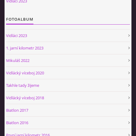
Vidláci 2023
Občerstvovna U Jeroušků
Rozdrojovice
FOTOALBUM
Šafránka 182E
Horní Jerouškov
Vidláci 2023
723 317 805
petr.jerousek@vinium.cz
1. jarní kilometr 2023
Mikuláš 2022
© 2026 eStránky.cz
|
WebSlice
|
Tisk
|
Aktualizováno: 2. 1. 2025
|
Nahoru ↑
Vidlácký víceboj 2020
Takhle tady žijeme
Vidlácký víceboj 2018
Biatlon 2017
Biatlon 2016
První jarní kilometr 2016