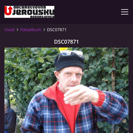
Úvod
Fotoalbum
DSC07871
ÚVOD
DSC07871
KDE NÁS NAJDETE?
VIDLÁCKÝ VÍCEBOJ 2023 - VIDEO
OTEVÍRACÍ DOBA
VIDLÁCKÝ VÍCEBOJ 2020 - ČLÁNEK Z ROZDROJOVICKÉ
DRBNY 4/2020
VIDLÁCKÝ VÍCEBOJ 2020 - VIDEO