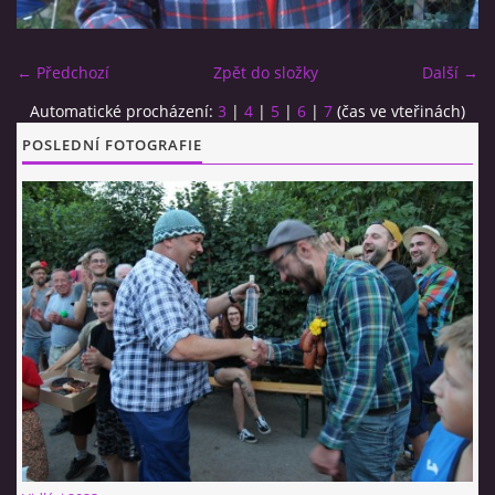
CO SI U NÁS DÁTE?
← Předchozí
Zpět do složky
Další →
Automatické procházení:
3
|
4
|
5
|
6
|
7
(čas ve vteřinách)
STUDENÁ KUCHYNĚ
POSLEDNÍ FOTOGRAFIE
FOTOALBUM
CESTA KOLEM SVĚTA 2014 - VIDEO
VIDLÁCKÝ VÍCEBOJ 2023
CENÍK