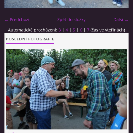
CO SI U NÁS DÁTE?
← Předchozí
Zpět do složky
Další →
Automatické procházení:
3
|
4
|
5
|
6
|
7
(čas ve vteřinách)
STUDENÁ KUCHYNĚ
POSLEDNÍ FOTOGRAFIE
FOTOALBUM
CESTA KOLEM SVĚTA 2014 - VIDEO
VIDLÁCKÝ VÍCEBOJ 2023
CENÍK