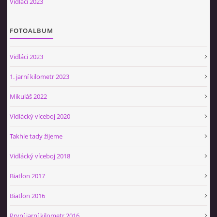
Vidláci 2023
Občerstvovna U Jeroušků
Rozdrojovice
FOTOALBUM
Šafránka 182E
Horní Jerouškov
Vidláci 2023
723 317 805
petr.jerousek@vinium.cz
1. jarní kilometr 2023
Mikuláš 2022
© 2026 eStránky.cz
|
WebSlice
|
Tisk
|
Aktualizováno: 2. 1. 2025
|
Nahoru ↑
Vidlácký víceboj 2020
Takhle tady žijeme
Vidlácký víceboj 2018
Biatlon 2017
Biatlon 2016
První jarní kilometr 2016