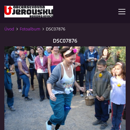
Úvod
Fotoalbum
DSC07876
ÚVOD
DSC07876
KDE NÁS NAJDETE?
VIDLÁCKÝ VÍCEBOJ 2023 - VIDEO
OTEVÍRACÍ DOBA
VIDLÁCKÝ VÍCEBOJ 2020 - ČLÁNEK Z ROZDROJOVICKÉ
DRBNY 4/2020
VIDLÁCKÝ VÍCEBOJ 2020 - VIDEO