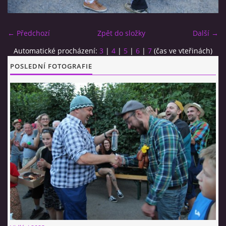
CO SI U NÁS DÁTE?
← Předchozí
Zpět do složky
Další →
Automatické procházení:
3
|
4
|
5
|
6
|
7
(čas ve vteřinách)
STUDENÁ KUCHYNĚ
POSLEDNÍ FOTOGRAFIE
FOTOALBUM
CESTA KOLEM SVĚTA 2014 - VIDEO
VIDLÁCKÝ VÍCEBOJ 2023
CENÍK