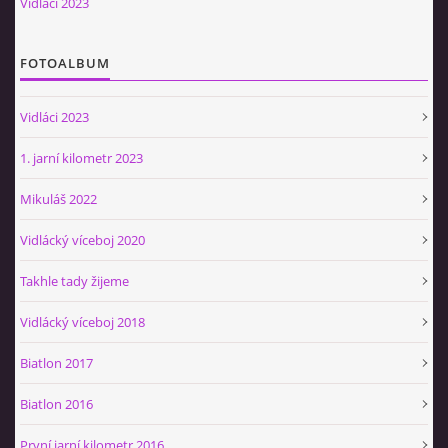
Vidláci 2023
Občerstvovna U Jeroušků
Rozdrojovice
FOTOALBUM
Šafránka 182E
Horní Jerouškov
Vidláci 2023
723 317 805
petr.jerousek@vinium.cz
1. jarní kilometr 2023
Mikuláš 2022
© 2026 eStránky.cz
|
WebSlice
|
Tisk
|
Aktualizováno: 2. 1. 2025
|
Nahoru ↑
Vidlácký víceboj 2020
Takhle tady žijeme
Vidlácký víceboj 2018
Biatlon 2017
Biatlon 2016
První jarní kilometr 2016