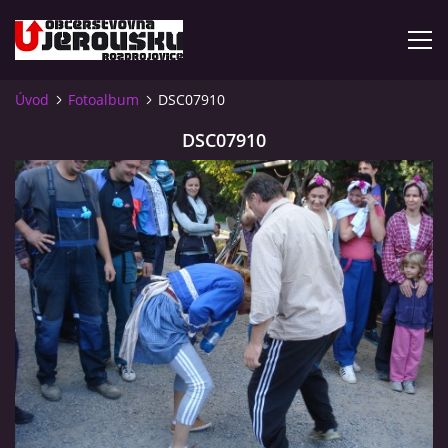
Úvod
Fotoalbum
DSC07910
ÚVOD
DSC07910
KDE NÁS NAJDETE?
VIDLÁCKÝ VÍCEBOJ 2023 - VIDEO
OTEVÍRACÍ DOBA
VIDLÁCKÝ VÍCEBOJ 2020 - ČLÁNEK Z ROZDROJOVICKÉ
DRBNY 4/2020
VIDLÁCKÝ VÍCEBOJ 2020 - VIDEO