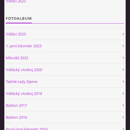
Vidláci 2023
Občerstvovna U Jeroušků
Rozdrojovice
FOTOALBUM
Šafránka 182E
Horní Jerouškov
Vidláci 2023
723 317 805
petr.jerousek@vinium.cz
1. jarní kilometr 2023
Mikuláš 2022
© 2026 eStránky.cz
|
WebSlice
|
Tisk
|
Aktualizováno: 2. 1. 2025
|
Nahoru ↑
Vidlácký víceboj 2020
Takhle tady žijeme
Vidlácký víceboj 2018
Biatlon 2017
Biatlon 2016
První jarní kilometr 2016