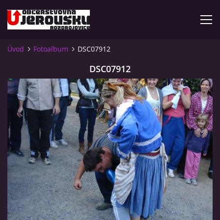
Úvod
Fotoalbum
DSC07912
ÚVOD
DSC07912
KDE NÁS NAJDETE?
VIDLÁCKÝ VÍCEBOJ 2023 - VIDEO
OTEVÍRACÍ DOBA
VIDLÁCKÝ VÍCEBOJ 2020 - ČLÁNEK Z ROZDROJOVICKÉ
DRBNY 4/2020
VIDLÁCKÝ VÍCEBOJ 2020 - VIDEO