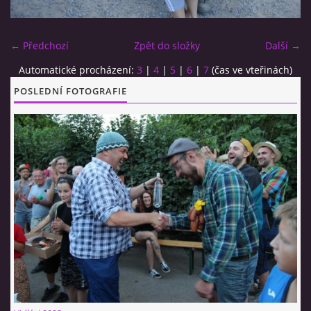
CO SI U NÁS DÁTE?
← Předchozí
Zpět do složky
Další →
Automatické procházení:
3
|
4
|
5
|
6
|
7
(čas ve vteřinách)
STUDENÁ KUCHYNĚ
POSLEDNÍ FOTOGRAFIE
FOTOALBUM
CESTA KOLEM SVĚTA 2014 - VIDEO
VIDLÁCKÝ VÍCEBOJ 2023
CENÍK