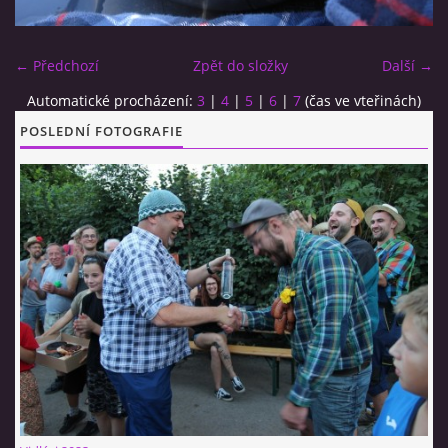
CO SI U NÁS DÁTE?
← Předchozí
Zpět do složky
Další →
Automatické procházení:
3
|
4
|
5
|
6
|
7
(čas ve vteřinách)
STUDENÁ KUCHYNĚ
POSLEDNÍ FOTOGRAFIE
FOTOALBUM
CESTA KOLEM SVĚTA 2014 - VIDEO
VIDLÁCKÝ VÍCEBOJ 2023
CENÍK