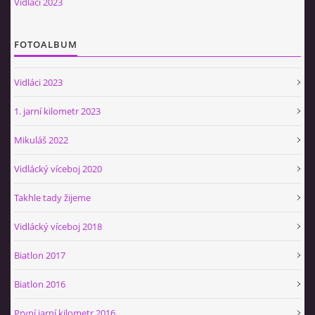
Vidláci 2023
Občerstvovna U Jeroušků
Rozdrojovice
FOTOALBUM
Šafránka 182E
Horní Jerouškov
Vidláci 2023
723 317 805
petr.jerousek@vinium.cz
1. jarní kilometr 2023
Mikuláš 2022
© 2026 eStránky.cz
|
WebSlice
|
Tisk
|
Aktualizováno: 2. 1. 2025
|
Nahoru ↑
Vidlácký víceboj 2020
Takhle tady žijeme
Vidlácký víceboj 2018
Biatlon 2017
Biatlon 2016
První jarní kilometr 2016