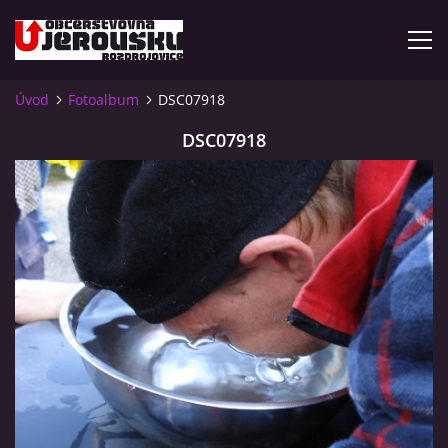
Úvod
Fotoalbum
DSC07918
ÚVOD
DSC07918
KDE NÁS NAJDETE?
VIDLÁCKÝ VÍCEBOJ 2023 - VIDEO
OTEVÍRACÍ DOBA
VIDLÁCKÝ VÍCEBOJ 2020 - ČLÁNEK Z ROZDROJOVICKÉ
DRBNY 4/2020
VIDLÁCKÝ VÍCEBOJ 2020 - VIDEO