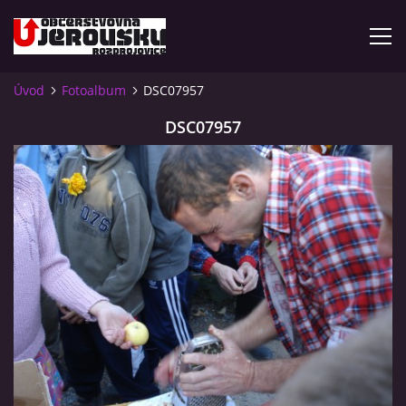
Úvod
Fotoalbum
DSC07957
ÚVOD
DSC07957
KDE NÁS NAJDETE?
VIDLÁCKÝ VÍCEBOJ 2023 - VIDEO
OTEVÍRACÍ DOBA
VIDLÁCKÝ VÍCEBOJ 2020 - ČLÁNEK Z ROZDROJOVICKÉ
DRBNY 4/2020
VIDLÁCKÝ VÍCEBOJ 2020 - VIDEO