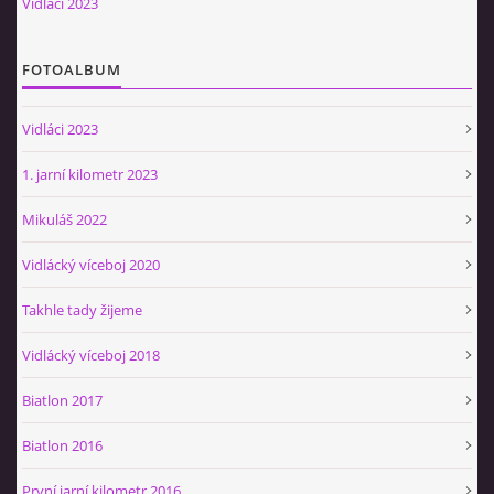
Vidláci 2023
Občerstvovna U Jeroušků
Rozdrojovice
FOTOALBUM
Šafránka 182E
Horní Jerouškov
Vidláci 2023
723 317 805
petr.jerousek@vinium.cz
1. jarní kilometr 2023
Mikuláš 2022
© 2026 eStránky.cz
|
WebSlice
|
Tisk
|
Aktualizováno: 2. 1. 2025
|
Nahoru ↑
Vidlácký víceboj 2020
Takhle tady žijeme
Vidlácký víceboj 2018
Biatlon 2017
Biatlon 2016
První jarní kilometr 2016