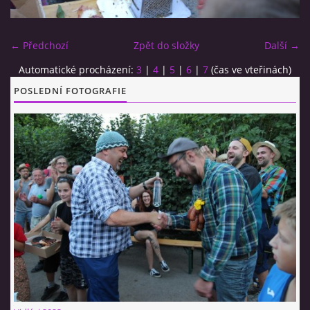
CO SI U NÁS DÁTE?
← Předchozí
Zpět do složky
Další →
Automatické procházení:
3
|
4
|
5
|
6
|
7
(čas ve vteřinách)
STUDENÁ KUCHYNĚ
POSLEDNÍ FOTOGRAFIE
FOTOALBUM
CESTA KOLEM SVĚTA 2014 - VIDEO
VIDLÁCKÝ VÍCEBOJ 2023
CENÍK