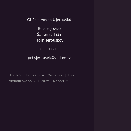
Občerstvovna U Jeroušků
Rozdrojovice
Šafránka 182E
Horní Jerouškov
723 317 805
petr.jerousek@vinium.cz
© 2026 eStránky.cz
|
WebSlice
|
Tisk
|
Aktualizováno: 2. 1. 2025
|
Nahoru ↑