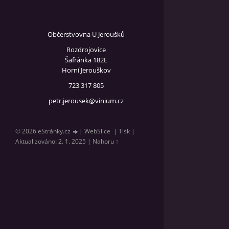
Občerstvovna U Jeroušků
Rozdrojovice
Šafránka 182E
Horní Jerouškov
723 317 805
petr.jerousek@vinium.cz
© 2026 eStránky.cz
|
WebSlice
|
Tisk
|
Aktualizováno: 2. 1. 2025
|
Nahoru ↑