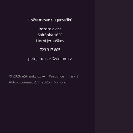
Občerstvovna U Jeroušků
Rozdrojovice
Šafránka 182E
Horní Jerouškov
723 317 805
petr.jerousek@vinium.cz
© 2026 eStránky.cz
|
WebSlice
|
Tisk
|
Aktualizováno: 2. 1. 2025
|
Nahoru ↑