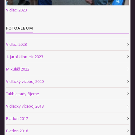
Občerstvovna U Jeroušků
Vidláci 2023
Rozdrojovice
Šafránka 182E
FOTOALBUM
Horní Jerouškov
723 317 805
Vidláci 2023
petr.jerousek@vinium.cz
1. jarní kilometr 2023
© 2026 eStránky.cz
|
WebSlice
|
Tisk
|
Aktualizováno: 2. 1. 2025
|
Mikuláš 2022
Nahoru ↑
Vidlácký víceboj 2020
Takhle tady žijeme
Vidlácký víceboj 2018
Biatlon 2017
Biatlon 2016