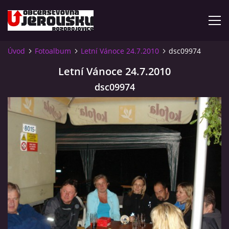
Úvod
Fotoalbum
Letní Vánoce 24.7.2010
dsc09974
ÚVOD
Letní Vánoce 24.7.2010
dsc09974
KDE NÁS NAJDETE?
VIDLÁCKÝ VÍCEBOJ 2023 - VIDEO
OTEVÍRACÍ DOBA
VIDLÁCKÝ VÍCEBOJ 2020 - ČLÁNEK Z ROZDROJOVICKÉ
DRBNY 4/2020
VIDLÁCKÝ VÍCEBOJ 2020 - VIDEO