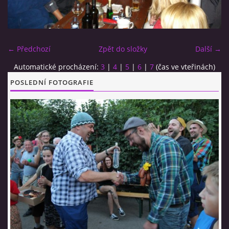
CO SI U NÁS DÁTE?
← Předchozí
Zpět do složky
Další →
STUDENÁ KUCHYNĚ
Automatické procházení:
3
|
4
|
5
|
6
|
7
(čas ve vteřinách)
POSLEDNÍ FOTOGRAFIE
FOTOALBUM
CESTA KOLEM SVĚTA 2014 - VIDEO
VIDLÁCKÝ VÍCEBOJ 2023
CENÍK