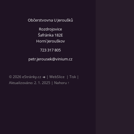
Občerstvovna U Jeroušků
Rozdrojovice
Šafránka 182E
Horní Jerouškov
723 317 805
petr.jerousek@vinium.cz
© 2026 eStránky.cz
|
WebSlice
|
Tisk
|
Aktualizováno: 2. 1. 2025
|
Nahoru ↑