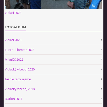
Občerstvovna U Jeroušků
Vidláci 2023
Rozdrojovice
Šafránka 182E
Horní Jerouškov
FOTOALBUM
723 317 805
petr.jerousek@vinium.cz
Vidláci 2023
1. jarní kilometr 2023
© 2026 eStránky.cz
|
WebSlice
|
Tisk
|
Aktualizováno: 2. 1. 2025
|
Nahoru ↑
Mikuláš 2022
Vidlácký víceboj 2020
Takhle tady žijeme
Vidlácký víceboj 2018
Biatlon 2017