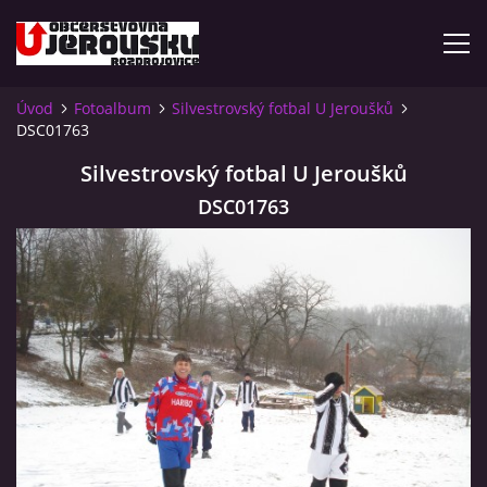
Úvod
Fotoalbum
Silvestrovský fotbal U Jeroušků
DSC01763
ÚVOD
Silvestrovský fotbal U Jeroušků
KDE NÁS NAJDETE?
DSC01763
VIDLÁCKÝ VÍCEBOJ 2023 - VIDEO
OTEVÍRACÍ DOBA
VIDLÁCKÝ VÍCEBOJ 2020 - ČLÁNEK Z ROZDROJOVICKÉ
DRBNY 4/2020
VIDLÁCKÝ VÍCEBOJ 2020 - VIDEO