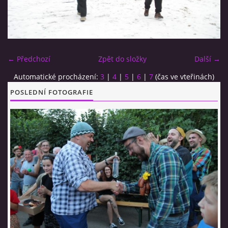
CO SI U NÁS DÁTE?
← Předchozí
Zpět do složky
Další →
STUDENÁ KUCHYNĚ
Automatické procházení:
3
|
4
|
5
|
6
|
7
(čas ve vteřinách)
POSLEDNÍ FOTOGRAFIE
FOTOALBUM
CESTA KOLEM SVĚTA 2014 - VIDEO
VIDLÁCKÝ VÍCEBOJ 2023
CENÍK