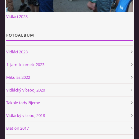
Občerstvovna U Jeroušků
Vidláci 2023
Rozdrojovice
Šafránka 182E
Horní Jerouškov
FOTOALBUM
723 317 805
petr.jerousek@vinium.cz
Vidláci 2023
1. jarní kilometr 2023
© 2026 eStránky.cz
|
WebSlice
|
Tisk
|
Aktualizováno: 2. 1. 2025
|
Nahoru ↑
Mikuláš 2022
Vidlácký víceboj 2020
Takhle tady žijeme
Vidlácký víceboj 2018
Biatlon 2017