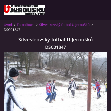
Úvod
Fotoalbum
Silvestrovský fotbal U Jeroušků
DSC01847
ÚVOD
Silvestrovský fotbal U Jeroušků
KDE NÁS NAJDETE?
DSC01847
VIDLÁCKÝ VÍCEBOJ 2023 - VIDEO
OTEVÍRACÍ DOBA
VIDLÁCKÝ VÍCEBOJ 2020 - ČLÁNEK Z ROZDROJOVICKÉ
DRBNY 4/2020
VIDLÁCKÝ VÍCEBOJ 2020 - VIDEO