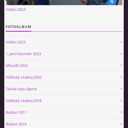
Občerstvovna U Jeroušků
Vidláci 2023
Rozdrojovice
Šafránka 182E
FOTOALBUM
Horní Jerouškov
723 317 805
Vidláci 2023
petr.jerousek@vinium.cz
1. jarní kilometr 2023
© 2026 eStránky.cz
|
WebSlice
|
Tisk
|
Aktualizováno: 2. 1. 2025
|
Mikuláš 2022
Nahoru ↑
Vidlácký víceboj 2020
Takhle tady žijeme
Vidlácký víceboj 2018
Biatlon 2017
Biatlon 2016