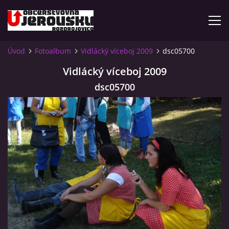
Úvod
Fotoalbum
Vidlácký víceboj 2009
dsc05700
ÚVOD
Vidlácký víceboj 2009
dsc05700
KDE NÁS NAJDETE?
VIDLÁCKÝ VÍCEBOJ 2023 - VIDEO
OTEVÍRACÍ DOBA
VIDLÁCKÝ VÍCEBOJ 2020 - ČLÁNEK Z ROZDROJOVICKÉ
DRBNY 4/2020
VIDLÁCKÝ VÍCEBOJ 2020 - VIDEO