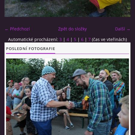
CO SI U NÁS DÁTE?
← Předchozí
Zpět do složky
Další →
STUDENÁ KUCHYNĚ
Automatické procházení:
3
|
4
|
5
|
6
|
7
(čas ve vteřinách)
POSLEDNÍ FOTOGRAFIE
FOTOALBUM
CESTA KOLEM SVĚTA 2014 - VIDEO
VIDLÁCKÝ VÍCEBOJ 2023
CENÍK