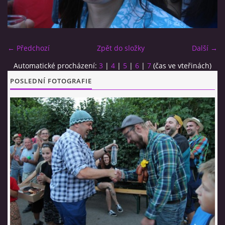
CO SI U NÁS DÁTE?
← Předchozí
Zpět do složky
Další →
STUDENÁ KUCHYNĚ
Automatické procházení:
3
|
4
|
5
|
6
|
7
(čas ve vteřinách)
POSLEDNÍ FOTOGRAFIE
FOTOALBUM
CESTA KOLEM SVĚTA 2014 - VIDEO
VIDLÁCKÝ VÍCEBOJ 2023
CENÍK