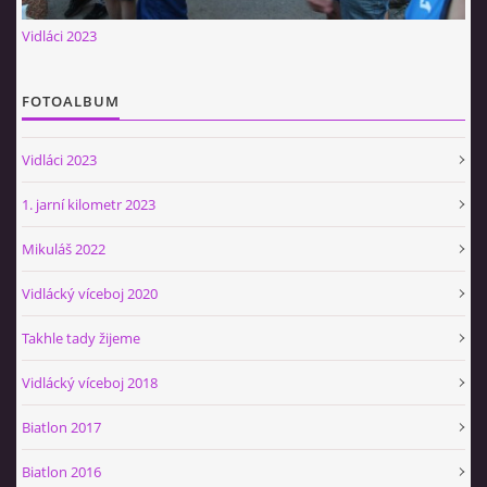
Občerstvovna U Jeroušků
Vidláci 2023
Rozdrojovice
Šafránka 182E
FOTOALBUM
Horní Jerouškov
723 317 805
Vidláci 2023
petr.jerousek@vinium.cz
1. jarní kilometr 2023
© 2026 eStránky.cz
|
WebSlice
|
Tisk
|
Aktualizováno: 2. 1. 2025
|
Mikuláš 2022
Nahoru ↑
Vidlácký víceboj 2020
Takhle tady žijeme
Vidlácký víceboj 2018
Biatlon 2017
Biatlon 2016