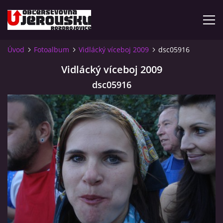
Úvod
Fotoalbum
Vidlácký víceboj 2009
dsc05916
ÚVOD
Vidlácký víceboj 2009
dsc05916
KDE NÁS NAJDETE?
VIDLÁCKÝ VÍCEBOJ 2023 - VIDEO
OTEVÍRACÍ DOBA
VIDLÁCKÝ VÍCEBOJ 2020 - ČLÁNEK Z ROZDROJOVICKÉ
DRBNY 4/2020
VIDLÁCKÝ VÍCEBOJ 2020 - VIDEO