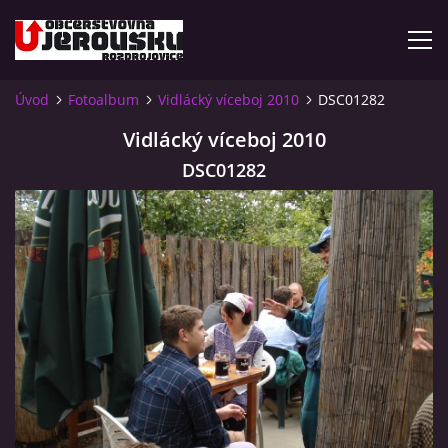
Úvod
Fotoalbum
Vidlácký víceboj 2010
DSC01282
ÚVOD
Vidlácký víceboj 2010
DSC01282
KDE NÁS NAJDETE?
VIDLÁCKÝ VÍCEBOJ 2023 - VIDEO
OTEVÍRACÍ DOBA
VIDLÁCKÝ VÍCEBOJ 2020 - ČLÁNEK Z ROZDROJOVICKÉ
DRBNY 4/2020
VIDLÁCKÝ VÍCEBOJ 2020 - VIDEO