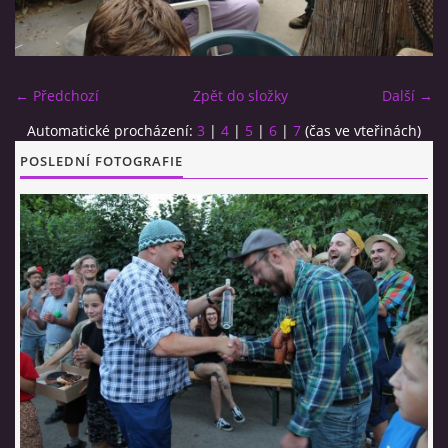
CO SI U NÁS DÁTE?
← Předchozí
Zpět do složky
Další →
STUDENÁ KUCHYNĚ
Automatické procházení:
3
|
4
|
5
|
6
|
7
(čas ve vteřinách)
POSLEDNÍ FOTOGRAFIE
FOTOALBUM
CESTA KOLEM SVĚTA 2014 - VIDEO
VIDLÁCKÝ VÍCEBOJ 2023
CENÍK