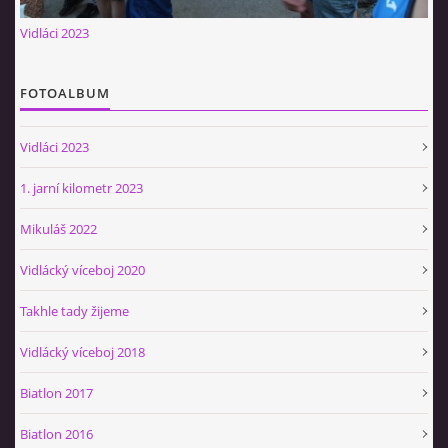
Občerstvovna U Jeroušků
Vidláci 2023
Rozdrojovice
Šafránka 182E
FOTOALBUM
Horní Jerouškov
723 317 805
Vidláci 2023
petr.jerousek@vinium.cz
1. jarní kilometr 2023
© 2026 eStránky.cz
|
WebSlice
|
Tisk
|
Aktualizováno: 2. 1. 2025
|
Mikuláš 2022
Nahoru ↑
Vidlácký víceboj 2020
Takhle tady žijeme
Vidlácký víceboj 2018
Biatlon 2017
Biatlon 2016