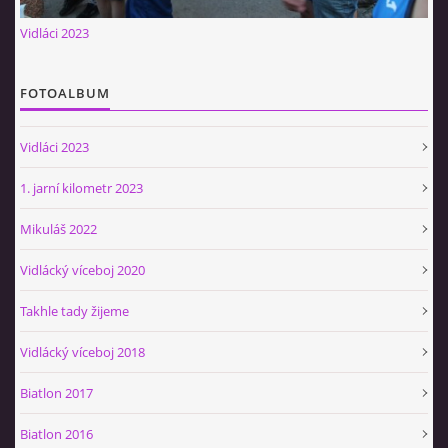
Občerstvovna U Jeroušků
Vidláci 2023
Rozdrojovice
Šafránka 182E
FOTOALBUM
Horní Jerouškov
723 317 805
Vidláci 2023
petr.jerousek@vinium.cz
1. jarní kilometr 2023
© 2026 eStránky.cz
|
WebSlice
|
Tisk
|
Aktualizováno: 2. 1. 2025
|
Mikuláš 2022
Nahoru ↑
Vidlácký víceboj 2020
Takhle tady žijeme
Vidlácký víceboj 2018
Biatlon 2017
Biatlon 2016