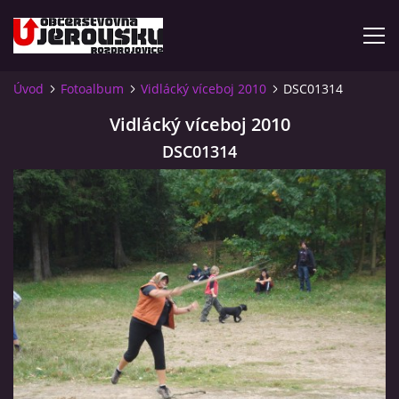
Úvod
Fotoalbum
Vidlácký víceboj 2010
DSC01314
ÚVOD
Vidlácký víceboj 2010
DSC01314
KDE NÁS NAJDETE?
VIDLÁCKÝ VÍCEBOJ 2023 - VIDEO
OTEVÍRACÍ DOBA
VIDLÁCKÝ VÍCEBOJ 2020 - ČLÁNEK Z ROZDROJOVICKÉ
DRBNY 4/2020
VIDLÁCKÝ VÍCEBOJ 2020 - VIDEO