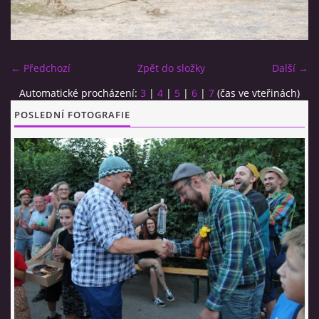
CO SI U NÁS DÁTE?
← Předchozí
Zpět do složky
Další →
STUDENÁ KUCHYNĚ
Automatické procházení:
3
|
4
|
5
|
6
|
7
(čas ve vteřinách)
POSLEDNÍ FOTOGRAFIE
FOTOALBUM
CESTA KOLEM SVĚTA 2014 - VIDEO
VIDLÁCKÝ VÍCEBOJ 2023
CENÍK