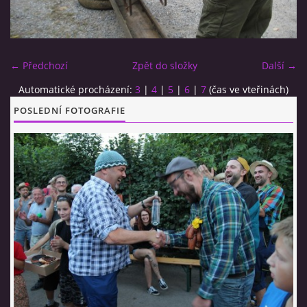
CO SI U NÁS DÁTE?
← Předchozí
Zpět do složky
Další →
STUDENÁ KUCHYNĚ
Automatické procházení:
3
|
4
|
5
|
6
|
7
(čas ve vteřinách)
POSLEDNÍ FOTOGRAFIE
FOTOALBUM
CESTA KOLEM SVĚTA 2014 - VIDEO
VIDLÁCKÝ VÍCEBOJ 2023
CENÍK