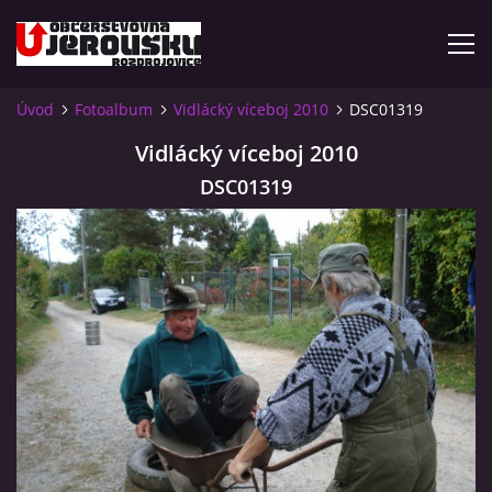
Úvod
Fotoalbum
Vidlácký víceboj 2010
DSC01319
ÚVOD
Vidlácký víceboj 2010
DSC01319
KDE NÁS NAJDETE?
VIDLÁCKÝ VÍCEBOJ 2023 - VIDEO
OTEVÍRACÍ DOBA
VIDLÁCKÝ VÍCEBOJ 2020 - ČLÁNEK Z ROZDROJOVICKÉ
DRBNY 4/2020
VIDLÁCKÝ VÍCEBOJ 2020 - VIDEO