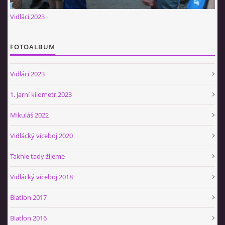
Občerstvovna U Jeroušků
Vidláci 2023
Rozdrojovice
Šafránka 182E
FOTOALBUM
Horní Jerouškov
723 317 805
Vidláci 2023
petr.jerousek@vinium.cz
1. jarní kilometr 2023
© 2026 eStránky.cz
|
WebSlice
|
Tisk
|
Aktualizováno: 2. 1. 2025
|
Mikuláš 2022
Nahoru ↑
Vidlácký víceboj 2020
Takhle tady žijeme
Vidlácký víceboj 2018
Biatlon 2017
Biatlon 2016