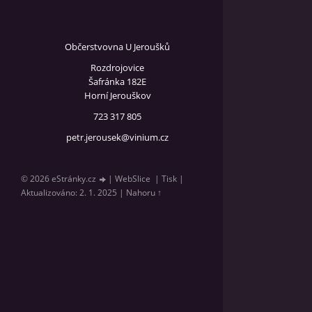
Občerstvovna U Jeroušků
Rozdrojovice
Šafránka 182E
Horní Jerouškov
723 317 805
petr.jerousek@vinium.cz
© 2026 eStránky.cz
|
WebSlice
|
Tisk
|
Aktualizováno: 2. 1. 2025
|
Nahoru ↑