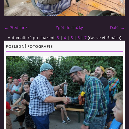
CO SI U NÁS DÁTE?
← Předchozí
Zpět do složky
Další →
STUDENÁ KUCHYNĚ
Automatické procházení:
3
|
4
|
5
|
6
|
7
(čas ve vteřinách)
POSLEDNÍ FOTOGRAFIE
FOTOALBUM
CESTA KOLEM SVĚTA 2014 - VIDEO
VIDLÁCKÝ VÍCEBOJ 2023
CENÍK