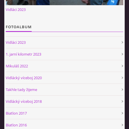
Občerstvovna U Jeroušků
Vidláci 2023
Rozdrojovice
Šafránka 182E
FOTOALBUM
Horní Jerouškov
723 317 805
Vidláci 2023
petr.jerousek@vinium.cz
1. jarní kilometr 2023
© 2026 eStránky.cz
|
WebSlice
|
Tisk
|
Aktualizováno: 2. 1. 2025
|
Mikuláš 2022
Nahoru ↑
Vidlácký víceboj 2020
Takhle tady žijeme
Vidlácký víceboj 2018
Biatlon 2017
Biatlon 2016