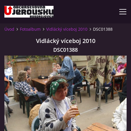
Úvod
Fotoalbum
Vidlácký víceboj 2010
DSC01388
ÚVOD
Vidlácký víceboj 2010
DSC01388
KDE NÁS NAJDETE?
VIDLÁCKÝ VÍCEBOJ 2023 - VIDEO
OTEVÍRACÍ DOBA
VIDLÁCKÝ VÍCEBOJ 2020 - ČLÁNEK Z ROZDROJOVICKÉ
DRBNY 4/2020
VIDLÁCKÝ VÍCEBOJ 2020 - VIDEO