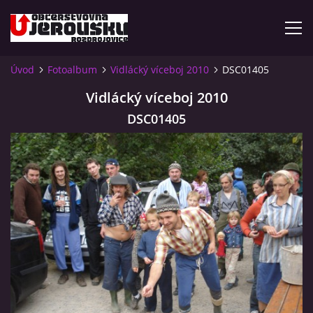
Úvod
Fotoalbum
Vidlácký víceboj 2010
DSC01405
ÚVOD
Vidlácký víceboj 2010
DSC01405
KDE NÁS NAJDETE?
VIDLÁCKÝ VÍCEBOJ 2023 - VIDEO
OTEVÍRACÍ DOBA
VIDLÁCKÝ VÍCEBOJ 2020 - ČLÁNEK Z ROZDROJOVICKÉ
DRBNY 4/2020
VIDLÁCKÝ VÍCEBOJ 2020 - VIDEO