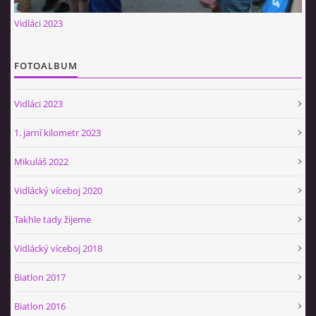
Občerstvovna U Jeroušků
Vidláci 2023
Rozdrojovice
Šafránka 182E
FOTOALBUM
Horní Jerouškov
723 317 805
Vidláci 2023
petr.jerousek@vinium.cz
1. jarní kilometr 2023
© 2026 eStránky.cz
|
WebSlice
|
Tisk
|
Aktualizováno: 2. 1. 2025
|
Mikuláš 2022
Nahoru ↑
Vidlácký víceboj 2020
Takhle tady žijeme
Vidlácký víceboj 2018
Biatlon 2017
Biatlon 2016