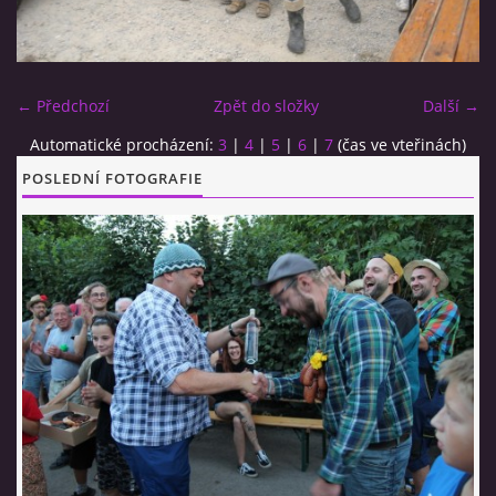
CO SI U NÁS DÁTE?
← Předchozí
Zpět do složky
Další →
STUDENÁ KUCHYNĚ
Automatické procházení:
3
|
4
|
5
|
6
|
7
(čas ve vteřinách)
POSLEDNÍ FOTOGRAFIE
FOTOALBUM
CESTA KOLEM SVĚTA 2014 - VIDEO
VIDLÁCKÝ VÍCEBOJ 2023
CENÍK