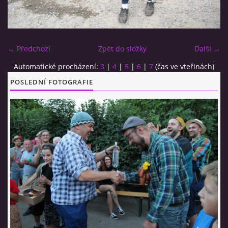
CO SI U NÁS DÁTE?
← Předchozí
Zpět do složky
Další →
STUDENÁ KUCHYNĚ
Automatické procházení:
3
|
4
|
5
|
6
|
7
(čas ve vteřinách)
POSLEDNÍ FOTOGRAFIE
FOTOALBUM
CESTA KOLEM SVĚTA 2014 - VIDEO
VIDLÁCKÝ VÍCEBOJ 2023
CENÍK