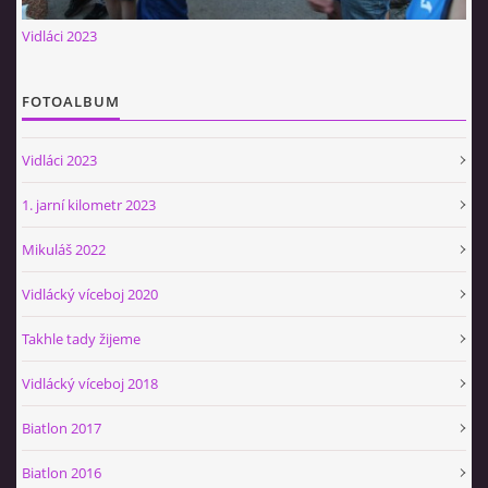
Občerstvovna U Jeroušků
Vidláci 2023
Rozdrojovice
Šafránka 182E
FOTOALBUM
Horní Jerouškov
723 317 805
Vidláci 2023
petr.jerousek@vinium.cz
1. jarní kilometr 2023
© 2026 eStránky.cz
|
WebSlice
|
Tisk
|
Aktualizováno: 2. 1. 2025
|
Mikuláš 2022
Nahoru ↑
Vidlácký víceboj 2020
Takhle tady žijeme
Vidlácký víceboj 2018
Biatlon 2017
Biatlon 2016