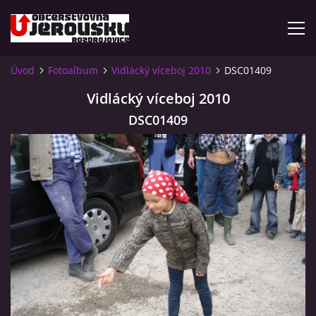
Úvod
Fotoalbum
Vidlácký víceboj 2010
DSC01409
ÚVOD
Vidlácký víceboj 2010
DSC01409
KDE NÁS NAJDETE?
VIDLÁCKÝ VÍCEBOJ 2023 - VIDEO
OTEVÍRACÍ DOBA
VIDLÁCKÝ VÍCEBOJ 2020 - ČLÁNEK Z ROZDROJOVICKÉ
DRBNY 4/2020
VIDLÁCKÝ VÍCEBOJ 2020 - VIDEO