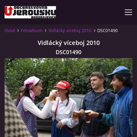
Úvod
Fotoalbum
Vidlácký víceboj 2010
DSC01490
ÚVOD
Vidlácký víceboj 2010
DSC01490
KDE NÁS NAJDETE?
VIDLÁCKÝ VÍCEBOJ 2023 - VIDEO
OTEVÍRACÍ DOBA
VIDLÁCKÝ VÍCEBOJ 2020 - ČLÁNEK Z ROZDROJOVICKÉ
DRBNY 4/2020
VIDLÁCKÝ VÍCEBOJ 2020 - VIDEO