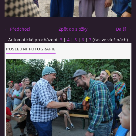
CO SI U NÁS DÁTE?
← Předchozí
Zpět do složky
Další →
STUDENÁ KUCHYNĚ
Automatické procházení:
3
|
4
|
5
|
6
|
7
(čas ve vteřinách)
POSLEDNÍ FOTOGRAFIE
FOTOALBUM
CESTA KOLEM SVĚTA 2014 - VIDEO
VIDLÁCKÝ VÍCEBOJ 2023
CENÍK