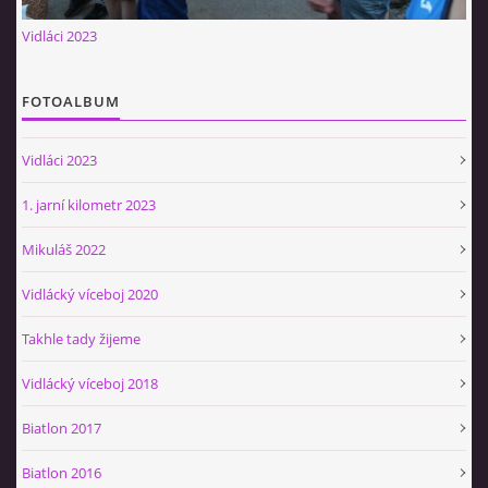
Občerstvovna U Jeroušků
Vidláci 2023
Rozdrojovice
Šafránka 182E
FOTOALBUM
Horní Jerouškov
723 317 805
Vidláci 2023
petr.jerousek@vinium.cz
1. jarní kilometr 2023
© 2026 eStránky.cz
|
WebSlice
|
Tisk
|
Aktualizováno: 2. 1. 2025
|
Mikuláš 2022
Nahoru ↑
Vidlácký víceboj 2020
Takhle tady žijeme
Vidlácký víceboj 2018
Biatlon 2017
Biatlon 2016