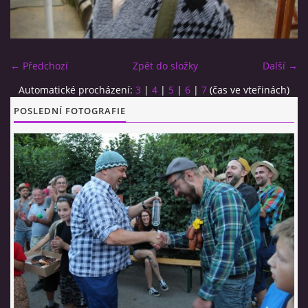
CO SI U NÁS DÁTE?
← Předchozí
Zpět do složky
Další →
STUDENÁ KUCHYNĚ
Automatické procházení:
3
|
4
|
5
|
6
|
7
(čas ve vteřinách)
POSLEDNÍ FOTOGRAFIE
FOTOALBUM
CESTA KOLEM SVĚTA 2014 - VIDEO
VIDLÁCKÝ VÍCEBOJ 2023
CENÍK