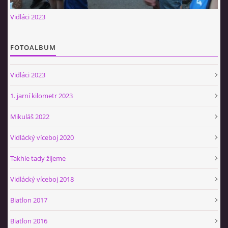
Občerstvovna U Jeroušků
Vidláci 2023
Rozdrojovice
Šafránka 182E
FOTOALBUM
Horní Jerouškov
723 317 805
Vidláci 2023
petr.jerousek@vinium.cz
1. jarní kilometr 2023
© 2026 eStránky.cz
|
WebSlice
|
Tisk
|
Aktualizováno: 2. 1. 2025
|
Mikuláš 2022
Nahoru ↑
Vidlácký víceboj 2020
Takhle tady žijeme
Vidlácký víceboj 2018
Biatlon 2017
Biatlon 2016