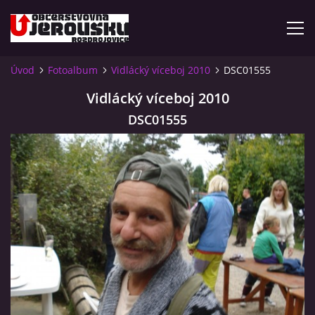
Úvod
Fotoalbum
Vidlácký víceboj 2010
DSC01555
ÚVOD
Vidlácký víceboj 2010
DSC01555
KDE NÁS NAJDETE?
VIDLÁCKÝ VÍCEBOJ 2023 - VIDEO
OTEVÍRACÍ DOBA
VIDLÁCKÝ VÍCEBOJ 2020 - ČLÁNEK Z ROZDROJOVICKÉ
DRBNY 4/2020
VIDLÁCKÝ VÍCEBOJ 2020 - VIDEO