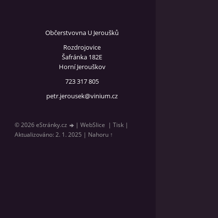
Občerstvovna U Jeroušků
Rozdrojovice
Šafránka 182E
Horní Jerouškov
723 317 805
petr.jerousek@vinium.cz
© 2026 eStránky.cz
|
WebSlice
|
Tisk
|
Aktualizováno: 2. 1. 2025
|
Nahoru ↑