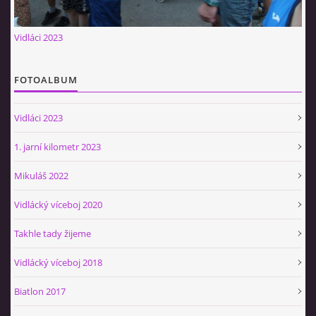
Občerstvovna U Jeroušků
Vidláci 2023
Rozdrojovice
Šafránka 182E
Horní Jerouškov
FOTOALBUM
723 317 805
petr.jerousek@vinium.cz
Vidláci 2023
1. jarní kilometr 2023
© 2026 eStránky.cz
|
WebSlice
|
Tisk
|
Aktualizováno: 2. 1. 2025
|
Nahoru ↑
Mikuláš 2022
Vidlácký víceboj 2020
Takhle tady žijeme
Vidlácký víceboj 2018
Biatlon 2017