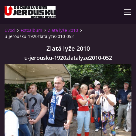
Úvod
Fotoalbum
Zlatá lyže 2010
u-jerousku-1920zlatalyze2010-052
ÚVOD
Zlatá lyže 2010
KDE NÁS NAJDETE?
u-jerousku-1920zlatalyze2010-052
VIDLÁCKÝ VÍCEBOJ 2023 - VIDEO
OTEVÍRACÍ DOBA
VIDLÁCKÝ VÍCEBOJ 2020 - ČLÁNEK Z ROZDROJOVICKÉ
DRBNY 4/2020
VIDLÁCKÝ VÍCEBOJ 2020 - VIDEO