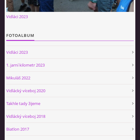
Občerstvovna U Jeroušků
Vidláci 2023
Rozdrojovice
Šafránka 182E
Horní Jerouškov
FOTOALBUM
723 317 805
petr.jerousek@vinium.cz
Vidláci 2023
1. jarní kilometr 2023
© 2026 eStránky.cz
|
WebSlice
|
Tisk
|
Aktualizováno: 2. 1. 2025
|
Nahoru ↑
Mikuláš 2022
Vidlácký víceboj 2020
Takhle tady žijeme
Vidlácký víceboj 2018
Biatlon 2017