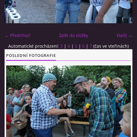
CO SI U NÁS DÁTE?
← Předchozí
Zpět do složky
Další →
STUDENÁ KUCHYNĚ
Automatické procházení:
3
|
4
|
5
|
6
|
7
(čas ve vteřinách)
POSLEDNÍ FOTOGRAFIE
FOTOALBUM
CESTA KOLEM SVĚTA 2014 - VIDEO
VIDLÁCKÝ VÍCEBOJ 2023
CENÍK