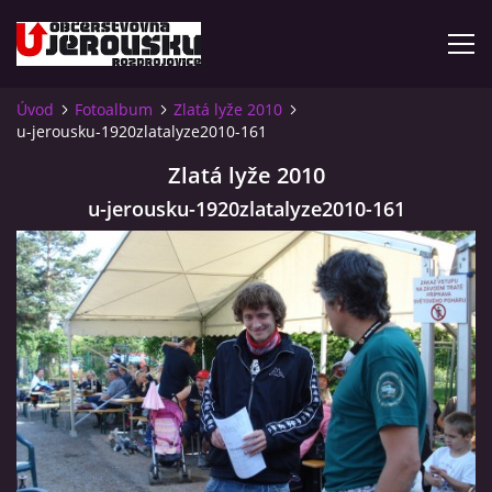
Úvod
Fotoalbum
Zlatá lyže 2010
u-jerousku-1920zlatalyze2010-161
ÚVOD
Zlatá lyže 2010
KDE NÁS NAJDETE?
u-jerousku-1920zlatalyze2010-161
VIDLÁCKÝ VÍCEBOJ 2023 - VIDEO
OTEVÍRACÍ DOBA
VIDLÁCKÝ VÍCEBOJ 2020 - ČLÁNEK Z ROZDROJOVICKÉ
DRBNY 4/2020
VIDLÁCKÝ VÍCEBOJ 2020 - VIDEO